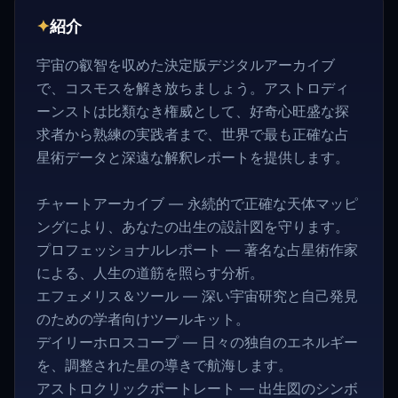
✦
紹介
宇宙の叡智を収めた決定版デジタルアーカイブ
で、コスモスを解き放ちましょう。アストロディ
ーンストは比類なき権威として、好奇心旺盛な探
求者から熟練の実践者まで、世界で最も正確な占
星術データと深遠な解釈レポートを提供します。
チャートアーカイブ — 永続的で正確な天体マッピ
ングにより、あなたの出生の設計図を守ります。
プロフェッショナルレポート — 著名な占星術作家
による、人生の道筋を照らす分析。
エフェメリス＆ツール — 深い宇宙研究と自己発見
のための学者向けツールキット。
デイリーホロスコープ — 日々の独自のエネルギー
を、調整された星の導きで航海します。
アストロクリックポートレート — 出生図のシンボ