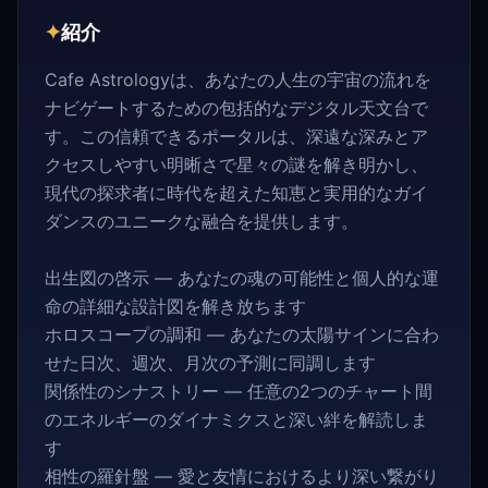
✦
紹介
Cafe Astrologyは、あなたの人生の宇宙の流れを
ナビゲートするための包括的なデジタル天文台で
す。この信頼できるポータルは、深遠な深みとア
クセスしやすい明晰さで星々の謎を解き明かし、
現代の探求者に時代を超えた知恵と実用的なガイ
ダンスのユニークな融合を提供します。
出生図の啓示 — あなたの魂の可能性と個人的な運
命の詳細な設計図を解き放ちます
ホロスコープの調和 — あなたの太陽サインに合わ
せた日次、週次、月次の予測に同調します
関係性のシナストリー — 任意の2つのチャート間
のエネルギーのダイナミクスと深い絆を解読しま
す
相性の羅針盤 — 愛と友情におけるより深い繋がり