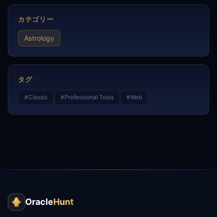
カテゴリー
Astrology
タグ
#
Classic
#
Professional Tools
#
Web
Oracle
Hunt