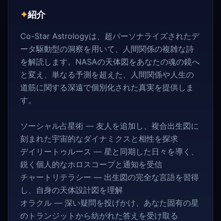
✦
紹介
Co-Star Astrologyは、超パーソナライズされたデ
ータ駆動型の洞察を用いて、人間関係の複雑な詩
を解読します。NASAの天体図をあなたの魂の鏡へ
と変え、単なる予測を超えた、人間関係や人生の
道筋に関する深遠で個別化された真実を提供しま
す。
ソーシャル占星術 — 友人を追加し、複合出生図に
刻まれた宇宙的なダイナミクスと相性を探求
デイリートゥルース — 星と同期した日々を導く、
鋭く個人的なホロスコープと通知を受信
チャートリテラシー — 出生図の完全な言語を習得
し、自身の天体設計図を理解
オラクル — 深い疑問を投げかけ、あなた固有の星
のトランジットから紡がれた答えを受け取る