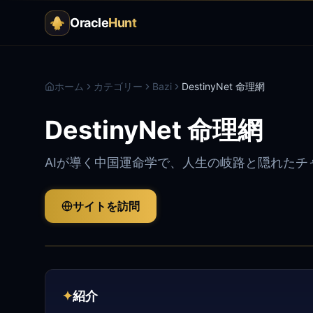
Oracle
Hunt
ホーム
カテゴリー
Bazi
DestinyNet 命理網
DestinyNet 命理網
AIが導く中国運命学で、人生の岐路と隠れたチ
サイトを訪問
✦
紹介