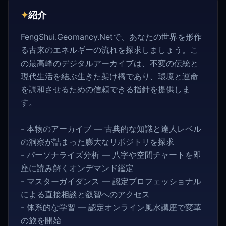
✦
紹介
FengShui.Geomancy.Netで、あなたの世界を形作
る古来のエネルギーの流れを探求しましょう。こ
の最高峰のデジタルアーカイブは、不変の伝統と
現代生活を結ぶ生きた架け橋であり、環境と運命
を調和させるための信頼できる指針を提供しま
す。
- 本物のアーカイブ — 古典的な知識と達人レベル
の洞察が詰まった膨大なリポジトリを探求
- パーソナライズ分析 — 八字や空間チャートを即
座に読み解くオンデマンド鑑定
- マスターガイダンス — 認定プロフェッショナル
による直接相談と叡智へのアクセス
- 体系的な学習 — 認定オンライン風水講座で変革
の旅を開始