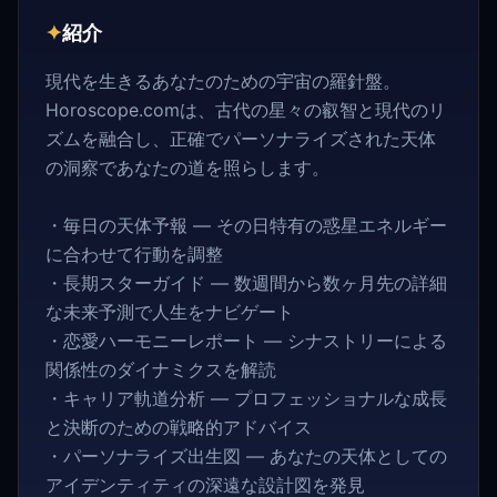
✦
紹介
現代を生きるあなたのための宇宙の羅針盤。
Horoscope.comは、古代の星々の叡智と現代のリ
ズムを融合し、正確でパーソナライズされた天体
の洞察であなたの道を照らします。
・毎日の天体予報 — その日特有の惑星エネルギー
に合わせて行動を調整
・長期スターガイド — 数週間から数ヶ月先の詳細
な未来予測で人生をナビゲート
・恋愛ハーモニーレポート — シナストリーによる
関係性のダイナミクスを解読
・キャリア軌道分析 — プロフェッショナルな成長
と決断のための戦略的アドバイス
・パーソナライズ出生図 — あなたの天体としての
アイデンティティの深遠な設計図を発見