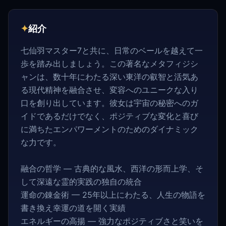
✦
紹介
七仙羽マスター7と共に、日常のベールを越えて一
歩を踏み出しましょう。この著名なメタフィジシ
ャンは、数十年にわたる深い東洋の叡智と活気あ
る現代精神を融合させ、変容へのユニークな入り
口を創り出しています。彼女は宇宙の秘密へのガ
イドであるだけでなく、ポジティブな変化と喜び
に満ちたエンパワーメントのためのダイナミック
な力です。
融合の哲学 — 古典的な風水、西洋の形而上学、そ
して深遠な霊的実践の独自の統合
運命の錬金術 — 25年以上にわたる、人生の物語を
書き換え幸運の道を開く実績
エネルギーの高揚 — 強力なポジティブさと笑いを