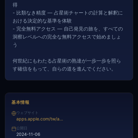
得
- 比類なき精度 — 占星術チャートの計算と解釈に
おける決定的な基準を体験
- 完全無料アクセス — 自己発見の旅を、すべての
洞察レベルへの完全な無料アクセスで始めましょ
う
何世紀にもわたる占星術の熟達が一歩一歩を照ら
す確信をもって、自らの道を進んでください。
基本情報
ウェブサイト
apps.apple.com/tw/app/%E7%B4%AB%E8%96%87%E6%96%97%E6%95%B8-%E7%B4%AB%E5%BE%AE%E6%96%97%E6%95%B8%E5%85%AB%E5%AD%97%E7%AE%97%E5%91%BD/id1363362566
公開日
2024-11-06