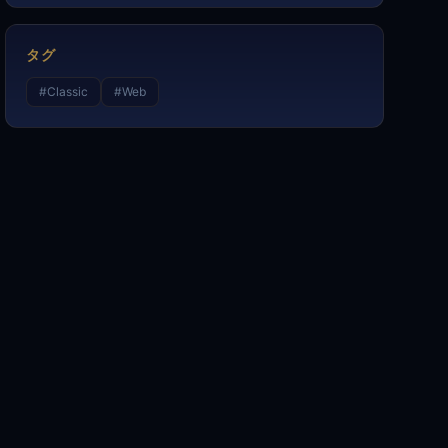
タグ
#
Classic
#
Web