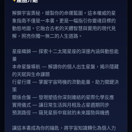
✦
產品介紹
解鎖宇宙奧秘，繪製你的命運藍圖。這本權威的星
象指南不僅是一本書，更是一幅指引你靈魂目標的
動態地圖。它融合古老的天體智慧與實用的現代見
解，照亮你獨一無二的人生道路。
星座織錦 — 探索十二太陽星座的深邃內涵與動態能
量
本命星盤導航 — 解讀你的個人出生星盤，揭示隱藏
的天賦與生命課題
行星行運 — 掌握宇宙時機的流動能量，助力關鍵決
策
關係合盤 — 發現塑造你深刻連結的星際化學反應
實用儀式 — 讓日常生活與月相及占星週期同步
預測路徑 — 窺見星辰中寫就的未來趨勢與機遇
讓這本書成為你的鑰匙，將宇宙知識轉化為個人力