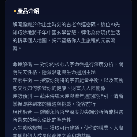
✦
產品介紹
解開編織於你出生時刻的古老命運密碼。這位AI先
知巧妙地將千年中國玄學智慧，轉化為你現代生活
的精準個人地圖，揭示塑造你人生旅程的元素流
轉。
命運解碼 — 對你的核心八字命盤進行深度分析，闡
明先天性格、隱藏潛能與生命週期主題
元素平衡 — 探索你獨特的宇宙能量平衡，以及其動
態交互如何影響你的健康、財富與人際關係
運勢預測 — 藉由傳統大運與流年週期的指引，清晰
掌握即將到來的機遇與挑戰，從容前行
現代融合 — 體驗永恆哲學深度與尖端分析智能相遇
所帶來的無與倫比的準確性
人生戰略規劃 — 獲取可行建議，使你的職業、人際
關係與個人成長與命運之流和諧共鳴