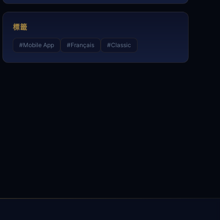
標籤
#
Mobile App
#
Français
#
Classic