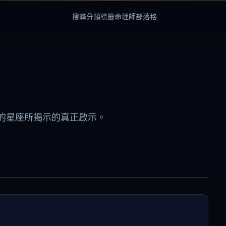
搜尋
分類
標籤
命理師
部落格
的星座所揭示的真正啟示。