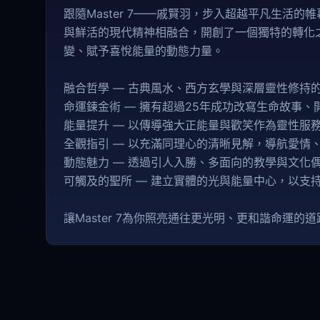
跟隨Master 7——戚賢羽，步入超越平凡生活
與鮮活的現代精神相融合，開創了一個獨特的轉化
變、賦予喜悅能量的動態力量。
融合哲學 — 古典風水、西方玄學與深層靈性修持
命運鍊金術 — 擁有超過25年成功改寫生命故事
能量提升 — 以傳導強大正能量與歡笑作為靈性服
全觀指引 — 以充滿同理心的清晰見解，導航愛情
動態魅力 — 透過引人入勝、多面向的教學與文化
可觸及的聖所 — 建立實體的光與能量中心，以支
讓Master 7為你照亮通往更光明、更和諧命運的道