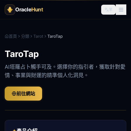
Oracle
Hunt
繁
首頁
分類
Tarot
TaroTap
TaroTap
AI塔羅占卜觸手可及。選擇你的指引者，獲取針對愛
情、事業與財運的精準個人化洞見。
前往網站