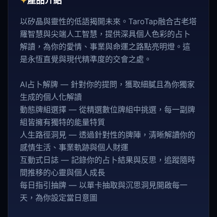
✦
產品介紹
以矽晶與靈性的低語揭開未來。TaroTap融合古老塔
羅智慧與尖端人工智慧，提供深具個人色彩的占卜
解讀，為你的愛情、事業與命運之路點亮明燈。這
是永恆直覺與現代精準度的交會之處。
AI占卜解牌 — 針對你的提問，獲取細膩且為你獨家
生成的個人化解讀
動態牌組選擇 — 從精選數位牌組中挑選，每一副牌
組皆擁有獨特的能量特質
人生路徑洞見 — 透過針對性的牌陣，清晰解讀你的
感情生活、事業軌跡與個人財運
互動式日誌 — 記錄你的占卜結果與反思，追蹤隨時
間推移的心靈與個人成長
每日指引抽牌 — 以單卡抽取與沉思洞見開啟每一
天，為你設定當日意圖