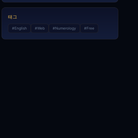
태그
#
English
#
Web
#
Numerology
#
Free