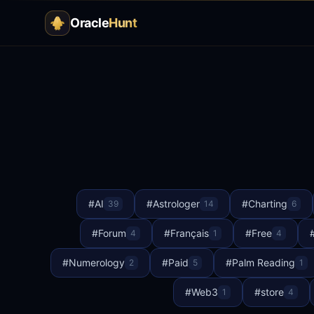
Oracle
Hunt
#
AI
#
Astrologer
#
Charting
39
14
6
#
Forum
#
Français
#
Free
4
1
4
#
Numerology
#
Paid
#
Palm Reading
2
5
1
#
Web3
#
store
1
4