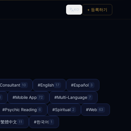
+ 등록하기
KO
Consultant
#
English
#
Español
10
17
3
#
Mobile App
#
Multi-Language
1
72
7
#
Psychic Reading
#
Spiritual
#
Web
6
2
63
#
繁體中文
#
한국어
11
1