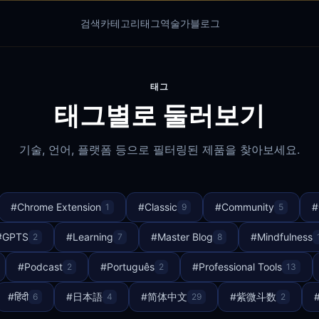
검색
카테고리
태그
역술가
블로그
태그
태그별로 둘러보기
기술, 언어, 플랫폼 등으로 필터링된 제품을 찾아보세요.
#
Chrome Extension
#
Classic
#
Community
#
1
9
5
#
GPTS
#
Learning
#
Master Blog
#
Mindfulness
2
7
8
#
Podcast
#
Português
#
Professional Tools
2
2
13
#
हिंदी
#
日本語
#
简体中文
#
紫微斗数
6
4
29
2