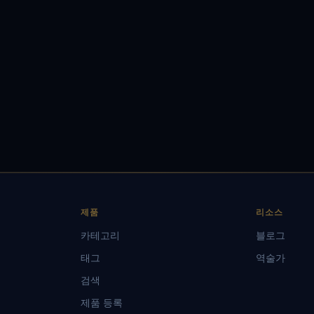
제품
리소스
카테고리
블로그
태그
역술가
검색
제품 등록