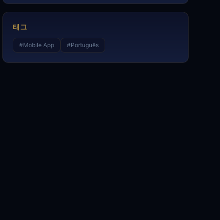
태그
#
Mobile App
#
Português