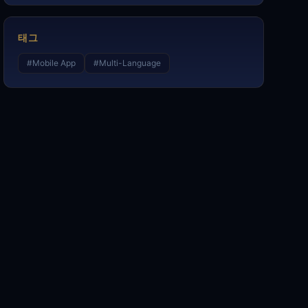
태그
#
Mobile App
#
Multi-Language