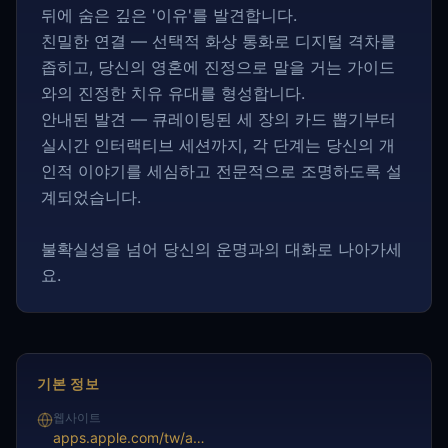
뒤에 숨은 깊은 '이유'를 발견합니다.
친밀한 연결 — 선택적 화상 통화로 디지털 격차를
좁히고, 당신의 영혼에 진정으로 말을 거는 가이드
와의 진정한 치유 유대를 형성합니다.
안내된 발견 — 큐레이팅된 세 장의 카드 뽑기부터
실시간 인터랙티브 세션까지, 각 단계는 당신의 개
인적 이야기를 세심하고 전문적으로 조명하도록 설
계되었습니다.
불확실성을 넘어 당신의 운명과의 대화로 나아가세
요.
기본 정보
웹사이트
apps.apple.com/tw/app/%E5%95%8F%E5%95%8F%E5%A1%94%E7%BE%85-%E5%B0%88%E6%A5%AD-%E7%A7%81%E5%AF%86-%E8%B2%BC%E5%BF%83/id1448326914