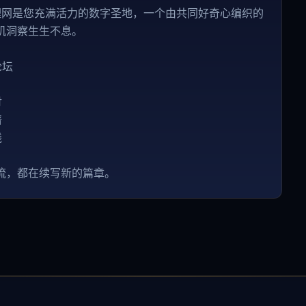
 命理网是您充满活力的数字圣地，一个由共同好奇心编织的
机洞察生生不息。
论坛
讨
谱
践
流，都在续写新的篇章。