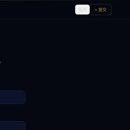
+ 提交
简
。