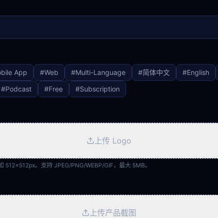
bile App
#
Web
#
Multi-Language
#
简体中文
#
English
#
Podcast
#
Free
#
Subscription
上传 Logo
12×512px。支持 JPEG/PNG/WEBP/GIF，最大 5MB。
上传产品截图