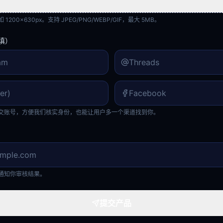
200×630px。支持 JPEG/PNG/WEBP/GIF，最大 5MB。
填）
交账号，方便我们核实身份，也能让用户多一个渠道找到你。
通知你审核结果。
提交产品