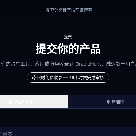
搜索
分类
标签
命理师
博客
提交
提交你的产品
将你的占星工具、应用或服务收录到 OracleHunt，触达数千用户
限时免费收录 — 48小时内完成审核
🔮 产品 / App
🧙 命理师