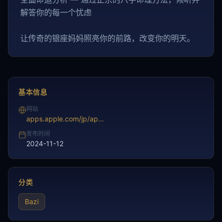
解答你的每一个忧虑
让传奇的银座妈妈照亮你的前路，改变你的明天。
基本信息
网站
apps.apple.com/jp/app/%E9%8A%80%E5%BA%A7%E3%81%AE%E6%AF%8D-%E5%9B%9B%E6%9F%B1%E6%8E%A8%E5%91%BD%E3%82%A2%E3%83%97%E3%83%AA-2024%E5%B9%B4-%E5%BD%93%E3%81%9F%E3%82%8B%E5%8D%A0%E3%81%84%E3%81%A8%E4%BB%8A%E6%97%A5%E3%81%AE%E9%81%8B%E5%8B%A2/id1168284575
发布时间
2024-11-12
分类
Bazi