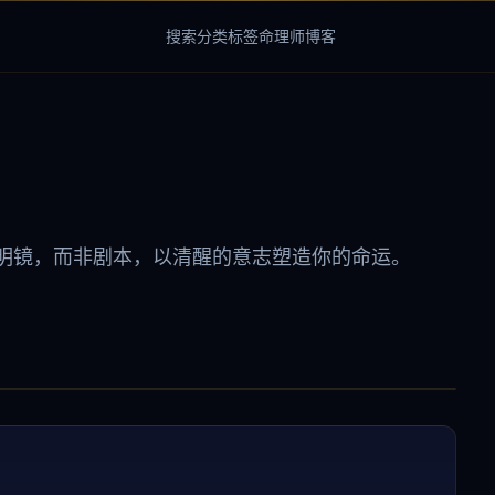
搜索
分类
标签
命理师
博客
明镜，而非剧本，以清醒的意志塑造你的命运。