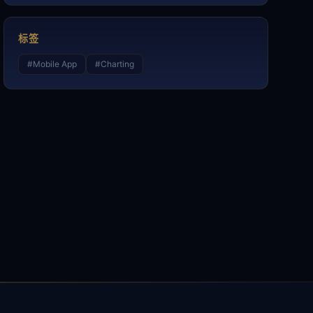
标签
#
Mobile App
#
Charting