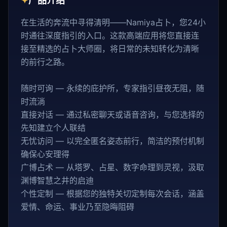
✦
产品介绍
在生活的奔流中寻得清明——Namiya占卜，您24小
时通往深度指引的入口。这款高端应用将您直接连
接至精选的占卜大师圈，将日常的未知转化为清晰
的前行之路。
随时可询 — 永续的庇护所，专家指引昼夜无阻，随
时流淌
直接对话 — 通过私密聊天或语音咨询，与您选择的
先知建立个人联结
无忧访问 — 以完全匿名姿态前行，简洁的预付机制
确保心安理得
广博占术 — 从塔罗、占星、数字命理到灵视，汲取
渊博智慧之井的启迪
个性定制 — 根据您的独特关切定制每次会话，涵盖
爱情、命运、事业乃至隐晦阻碍