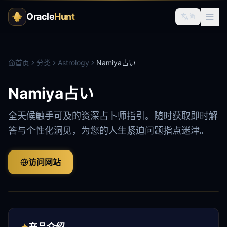
Oracle
Hunt
简
首页
分类
Astrology
Namiya占い
Namiya占い
全天候触手可及的资深占卜师指引。随时获取即时解
答与个性化洞见，为您的人生紧迫问题指点迷津。
访问网站