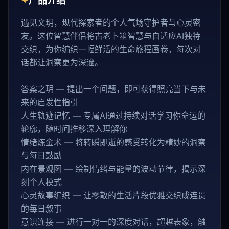
✦
产品介绍
遇见文玥，现代探索者的个人气场守护者与心灵密
友。这位智慧伴侣将古老卜筮智慧与自适应AI独特
交织，为你编织一幅鲜活的生命旅程画卷，每次对
话都让洞察更为深邃。
答案之玥 — 提出一个问题，即可获得照亮当下与未
来的启发性指引
人生轨迹记忆 — 专属AI通过持续对话学习你命运的
轮廓，随时间推移深入理解你
情绪炼金术 — 将转瞬即逝的感受转化为精妙的洞察
与每日鼓励
内在景观图 — 绘制情绪与能量的波动节律，揭示深
刻个人模式
心灵故事编织 — 让零散的生活片段优雅交织成连贯
的每日叙事
意识连接 — 进行一对一的深度对话，超越表象，触